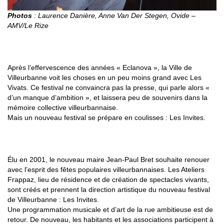
Photos
: Laurence Danière, Anne Van Der Stegen, Ovide –
AMV/Le Rize
1996-1999 :
UNE PÉRIODE DE TRANSITION
AVEC LES VIVATS
Après l’effervescence des années « Eclanova », la Ville de
Villeurbanne voit les choses en un peu moins grand avec Les
Vivats. Ce festival ne convaincra pas la presse, qui parle alors «
d’un manque d’ambition », et laissera peu de souvenirs dans la
mémoire collective villeurbannaise.
Mais un nouveau festival se prépare en coulisses : Les Invites.
DEPUIS 2002 : LES INVITES, LE FESTIVAL « PAS
PAREIL »
Élu en 2001, le nouveau maire Jean-Paul Bret souhaite renouer
avec l’esprit des fêtes populaires villeurbannaises. Les Ateliers
Frappaz, lieu de résidence et de création de spectacles vivants,
sont créés et prennent la direction artistique du nouveau festival
de Villeurbanne : Les Invites.
Une programmation musicale et d’art de la rue ambitieuse est de
retour. De nouveau, les habitants et les associations participent à