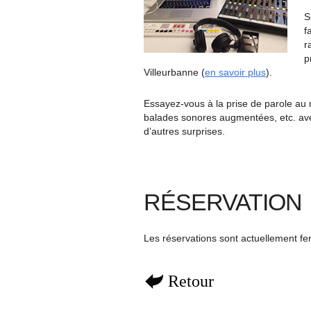
S
f
r
p
Villeurbanne (
en savoir plus
).
Essayez-vous à la prise de parole au mi
balades sonores augmentées, etc. ave
d’autres surprises.
RÉSERVATION
Les réservations sont actuellement f
Retour