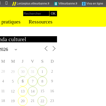
Lerizeplus.villeurbanne.fr
Villeurbanne.fr
Viva en ligne
 pratiques
Ressources
da culturel
M
M
J
V
S
D
28
2
29
30
31
1
6
4
9
5
7
8
11
15
16
12
13
14
18
21
23
19
20
22