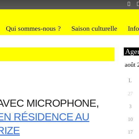
Qui sommes-nous ?
Saison culturelle
Info
Agen
L
27
AVEC MICROPHONE,
3
EN RÉSIDENCE AU
10
RIZE
17