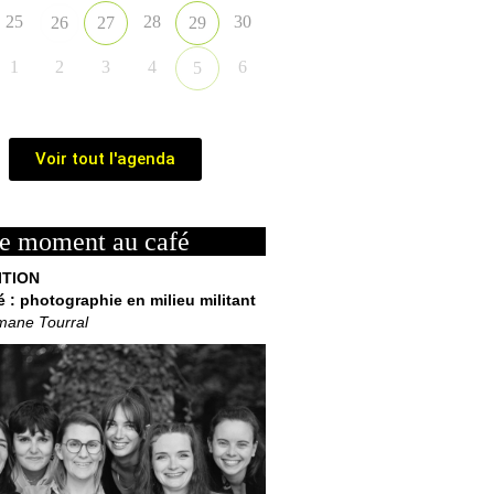
25
28
30
26
27
29
1
2
3
4
6
5
Voir tout l'agenda
e moment au café
ITION
é : photographie en milieu militant
mane Tourral