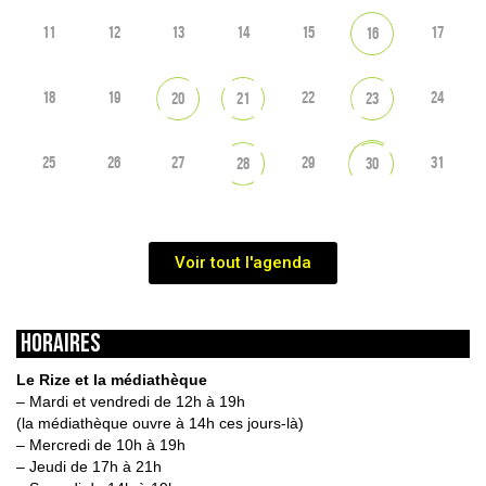
11
12
13
14
15
17
16
18
19
22
24
20
21
23
25
26
27
29
31
28
30
Voir tout l'agenda
HORAIRES
Le Rize et la médiathèque
– Mardi et vendredi de 12h à 19h
(la médiathèque ouvre à 14h ces jours-là)
– Mercredi de 10h à 19h
– Jeudi de 17h à 21h