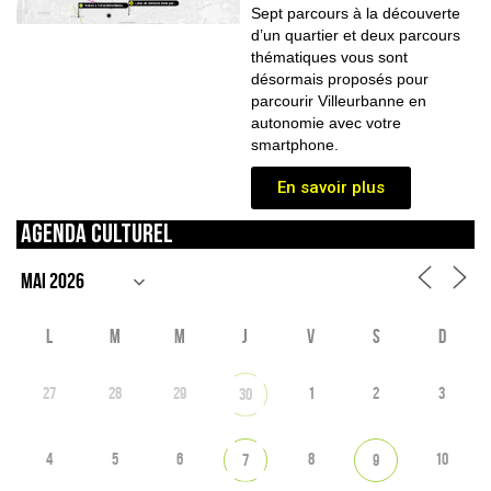
Sept parcours à la découverte
d’un quartier et deux parcours
thématiques vous sont
désormais proposés pour
parcourir Villeurbanne en
autonomie avec votre
smartphone.
En savoir plus
Agenda culturel
L
M
M
J
V
S
D
27
28
29
1
2
3
30
4
5
6
8
10
7
9