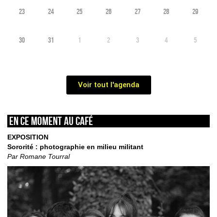
23
24
25
26
27
28
29
30
31
1
2
3
4
5
Voir tout l'agenda
En ce moment au café
EXPOSITION
Sororité : photographie en milieu militant
Par Romane Tourral