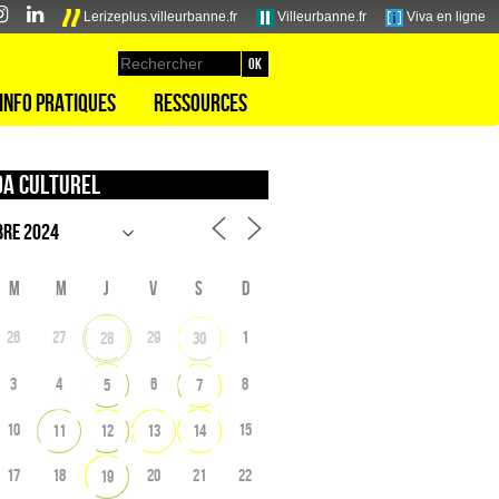
Lerizeplus.villeurbanne.fr
Villeurbanne.fr
Viva en ligne
Info pratiques
Ressources
a culturel
M
M
J
V
S
D
26
27
29
1
28
30
3
4
6
8
5
7
10
15
11
12
13
14
17
18
20
21
22
19