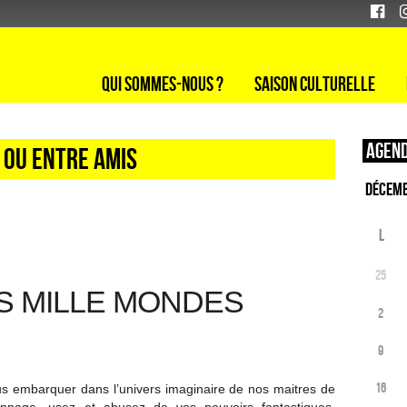
Qui sommes-nous ?
Saison culturelle
Agend
e ou entre amis
L
25
S MILLE MONDES
2
9
16
us embarquer dans l’univers imaginaire de nos maitres de