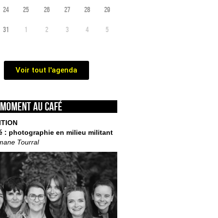
24
25
26
27
28
29
31
1
2
3
4
5
Voir tout l'agenda
 moment au café
ITION
é : photographie en milieu militant
mane Tourral