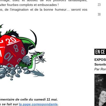
nnage, usez et abusez de vos pouvoirs fantastiques,
23
éviter fourbes complots et embuscades !
ns, de l’imagination et de la bonne humeur… seront vos
30
En ce
EXPOS
Sororit
Par Ro
émentaire de celle du samedi 11 mai.
 se fait sur
la page correspondante
.