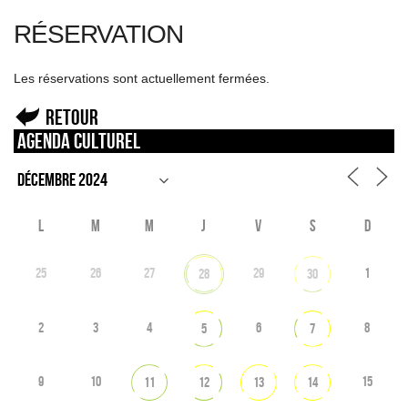
RÉSERVATION
Les réservations sont actuellement fermées.
Retour
Agenda culturel
L
M
M
J
V
S
D
25
26
27
29
1
28
30
2
3
4
6
8
5
7
9
10
15
11
12
13
14