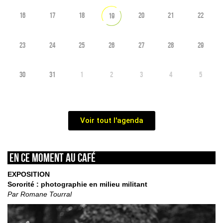
16
17
18
20
21
22
19
23
24
25
26
27
28
29
30
31
1
2
3
4
5
Voir tout l'agenda
En ce moment au café
EXPOSITION
Sororité : photographie en milieu militant
Par Romane Tourral