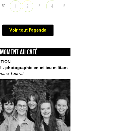
30
3
5
1
2
4
Voir tout l'agenda
 moment au café
ITION
é : photographie en milieu militant
mane Tourral