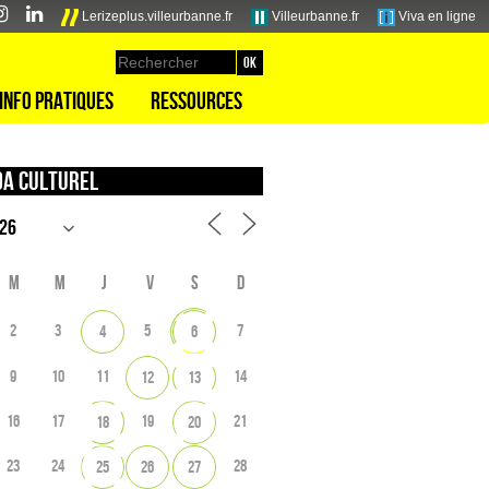
Lerizeplus.villeurbanne.fr
Villeurbanne.fr
Viva en ligne
Info pratiques
Ressources
a culturel
M
M
J
V
S
D
2
3
5
7
4
6
9
10
11
14
12
13
16
17
19
21
18
20
23
24
28
25
26
27