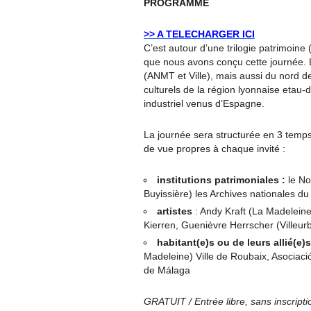
PROGRAMME
>> A TELECHARGER ICI
C’est autour d’une trilogie patrimoine (
que nous avons conçu cette journée. L’
(ANMT et Ville), mais aussi du nord de
culturels de la région lyonnaise etau-
industriel venus d’Espagne.
La journée sera structurée en 3 temp
de vue propres à chaque invité :
institutions patrimoniales :
le No
Buyissière) les Archives nationales du
artistes
: Andy Kraft (La Madeleine
Kierren, Guenièvre Herrscher (Villeur
habitant(e)s ou de leurs allié(e)s
Madeleine) Ville de Roubaix, Asociaci
de Málaga
GRATUIT / Entrée libre, sans inscripti