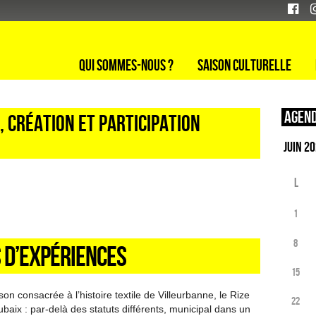
Qui sommes-nous ?
Saison culturelle
Agend
, création et participation
L
1
8
 D’EXPÉRIENCES
15
on consacrée à l’histoire textile de Villeurbanne, le Rize
22
aix : par-delà des statuts différents, municipal dans un