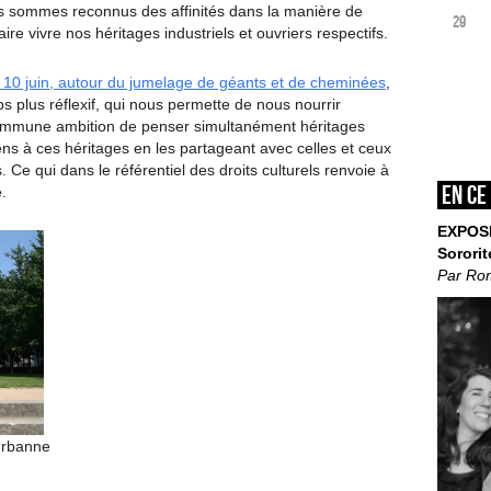
us sommes reconnus des affinités dans la manière de
29
aire vivre nos héritages industriels et ouvriers respectifs.
i 10 juin, autour du jumelage de géants et de cheminées
,
 plus réflexif, qui nous permette de nous nourrir
commune ambition de penser simultanément héritages
sens à ces héritages en les partageant avec celles et ceux
s. Ce qui dans le référentiel des droits culturels renvoie à
En ce
.
EXPOS
Sororit
Par Ro
eurbanne