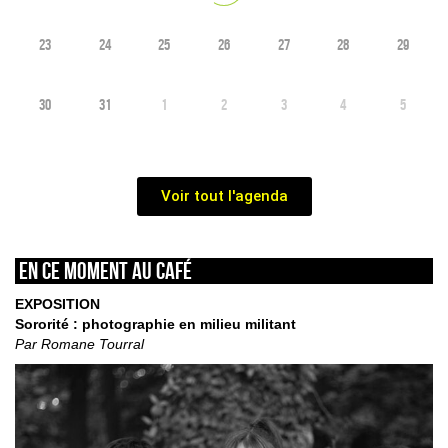
23
24
25
26
27
28
29
30
31
1
2
3
4
5
Voir tout l'agenda
En ce moment au café
EXPOSITION
Sororité : photographie en milieu militant
Par Romane Tourral