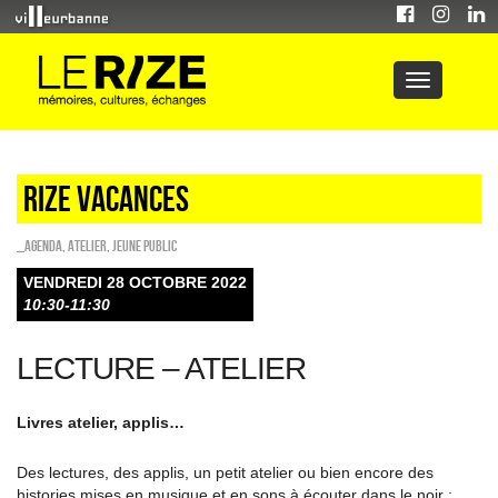
Rize Vacances
_Agenda
,
Atelier
,
Jeune public
VENDREDI 28 OCTOBRE 2022
10:30-11:30
LECTURE – ATELIER
Livres atelier, applis…
Des lectures, des applis, un petit atelier ou bien encore des
histories mises en musique et en sons à écouter dans le noir :