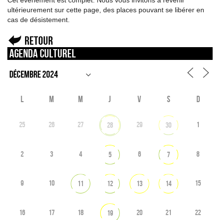
Cet événement est complet. Nous vous invitons à revenir
ultérieurement sur cette page, des places pouvant se libérer en
cas de désistement.
Retour
Agenda culturel
L
M
M
J
V
S
D
25
26
27
29
1
28
30
2
3
4
6
8
5
7
9
10
15
11
12
13
14
16
17
18
20
21
22
19