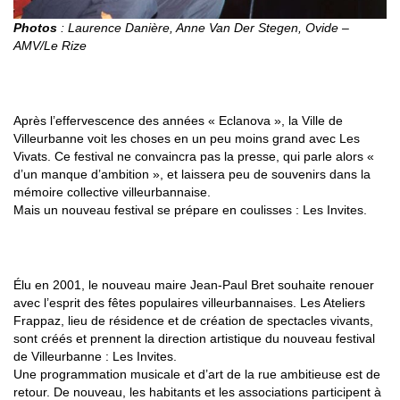
Photos
: Laurence Danière, Anne Van Der Stegen, Ovide –
AMV/Le Rize
1996-1999 :
UNE PÉRIODE DE TRANSITION
AVEC LES VIVATS
Après l’effervescence des années « Eclanova », la Ville de
Villeurbanne voit les choses en un peu moins grand avec Les
Vivats. Ce festival ne convaincra pas la presse, qui parle alors «
d’un manque d’ambition », et laissera peu de souvenirs dans la
mémoire collective villeurbannaise.
Mais un nouveau festival se prépare en coulisses : Les Invites.
DEPUIS 2002 : LES INVITES, LE FESTIVAL « PAS
PAREIL »
Élu en 2001, le nouveau maire Jean-Paul Bret souhaite renouer
avec l’esprit des fêtes populaires villeurbannaises. Les Ateliers
Frappaz, lieu de résidence et de création de spectacles vivants,
sont créés et prennent la direction artistique du nouveau festival
de Villeurbanne : Les Invites.
Une programmation musicale et d’art de la rue ambitieuse est de
retour. De nouveau, les habitants et les associations participent à