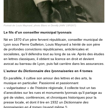
Portrait de Louis Maynard, photo Blanc et Demilly (AMV 19Fi267).
Le fils d’un conseiller municipal lyonnais
Né en 1870 d’un père fervent républicain, conseiller municipal de
Lyon sous Pierre Gailleton, Louis Maynard a hérité de son père
de profondes convictions républicaines, anticléricales et
socialistes, qu’il défendra tout au long de sa vie. Après des études
en lettres classiques, il obtient sa licence en droit et devient
avocat au barreau de Lyon, puis fait carrière dans les assurances.
L’auteur du
Dictionnaire des lyonnaiseries
en 4 tomes
En parallèle, il cultive son amour des lettres et des arts, la
musique en particulier. Passionné et passionnant
« vulgarisateur » de l’histoire régionale, il collecte tout un tas
d’anecdotes sur les rues et monuments lyonnais qu’il partage au
gré de visites, conférences, et chroniques historiques pour la
presse locale, et dont il tire en 1932 un
Dictionnaire des
lyonnaiseries en 4 tomes
(quand même !).