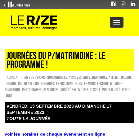
Journées du P/Matrimoine : le
programme !
_Agenda
,
_Thème de l'exposition annuelle
,
Archives
,
Arts graphiques
,
Atelier
,
Balade
urbaine
,
Bricolage - DIY
,
ECHANGES
,
EXPOSITIONS
,
HORS LES MURS
,
Lecture
,
Musique
,
Numérique
,
Photographie
,
Rencontre
,
Société & Mémoires
,
Textile
,
Visite guidée
,
Visite
libre
VENDREDI 15 SEPTEMBRE 2023 AU DIMANCHE 17
SEPTEMBRE 2023
TOUTE LA JOURNÉE
voir les horaires de chaque événement en ligne