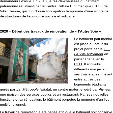
demandeurs d’asile. En 2018, le rez-de-chaussée du bâtiment
patrimonial est investi par le Centre Culture Œcuménique (CCO) de
Villeurbanne, qui coordonne l’occupation temporaire d’une vingtaine
de structures de l’économie sociale et solidaire.
2020
–
Début des travaux de rénovation de « l’Autre Soie »
Le bâtiment patrimonial
est placé au cœur du
projet porté par le
GIE
La Ville Autrement
en
partenariat avec le
CCO
. Il accueille
différents usages sur
ses trois étages, mêlant
entre autres des
logements étudiants
gérés par
Est Métropole Habitat
, un centre maternel géré par
Alynea
,
une maison des services publics et un restaurant. Par ses nouvelles
fonctions et sa rénovation, le bâtiment perpétue la mémoire d’un lieu
multifonctionnel.
Le travail de rénovation a été pensé afin que le bâtiment soit conservé