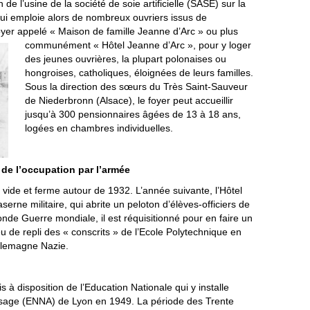
n de l’usine de la société de soie artificielle (SASE) sur la
ui emploie alors de nombreux ouvriers issus de
 foyer appelé « Maison de famille Jeanne d’Arc » ou plus
communément « Hôtel Jeanne d’Arc », pour y loger
des jeunes ouvrières, la plupart polonaises ou
hongroises, catholiques, éloignées de leurs familles.
Sous la direction des sœurs du Très Saint-Sauveur
de Niederbronn (Alsace), le foyer peut accueillir
jusqu’à 300 pensionnaires âgées de 13 à 18 ans,
logées en chambres individuelles.
 de l’occupation par l’armée
 vide et ferme autour de 1932. L’année suivante, l’Hôtel
serne militaire, qui abrite un peloton d’élèves-officiers de
nde Guerre mondiale, il est réquisitionné pour en faire un
ieu de repli des « conscrits » de l’Ecole Polytechnique en
Allemagne Nazie.
is à disposition de l’Education Nationale qui y installe
ssage (ENNA) de Lyon en 1949. La période des Trente