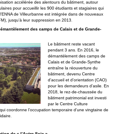
sation accélérée des alentours du bâtiment, autour
laires pour accueillir les 900 étudiants et stagiaires qui
 l’ENNA de Villeurbanne est intégrée dans de nouveaux
UFM), jusqu’à leur suppression en 2013.
 démantèlement des camps de Calais et de Grande-
Le bâtiment reste vacant
pendant 3 ans. En 2016, le
démantèlement des camps de
Calais et de Grande-Synthe
entraîne la réouverture du
bâtiment, devenu Centre
d’accueil et d’orientation (CAO)
pour les demandeurs d’asile. En
2018, le rez-de-chaussée du
bâtiment patrimonial est investi
par le Centre Culture
ui coordonne l’occupation temporaire d’une vingtaine de
idaire.
tion de « l’Autre Soie »