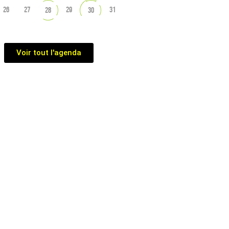
26
27
29
31
28
30
Voir tout l'agenda