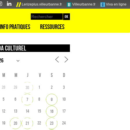
Lerizeplus.villeurbanne.fr
Villeurbanne.fr
Viva en ligne
Info pratiques
Ressources
a culturel
M
M
J
V
S
D
28
29
1
2
3
30
5
6
8
10
7
9
12
13
14
15
17
16
19
22
24
20
21
23