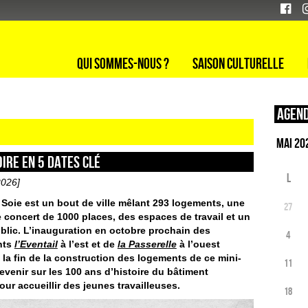
Qui sommes-nous ?
Saison culturelle
Agend
oire en 5 dates clé
L
2026]
 Soie est un bout de ville mêlant 293 logements, une
27
e concert de 1000 places, des espaces de travail et un
blic. L’inauguration en octobre prochain des
4
nts
l’Eventail
à l’est et de
la Passerelle
à l’ouest
la fin de la construction des logements de ce mini-
11
evenir sur les 100 ans d’histoire du bâtiment
pour accueillir des jeunes travailleuses.
18