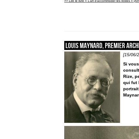
>> Lire le livre «
L’art d’accommoder les restes » (A
Louis Maynard, premier archi
[15/06/
Si vous
consult
Rize, p
qui fut 
portrai
Maynar