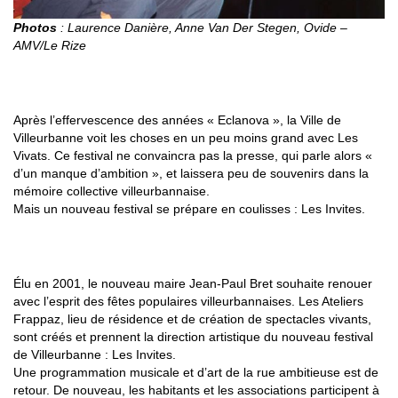
Photos
: Laurence Danière, Anne Van Der Stegen, Ovide –
AMV/Le Rize
1996-1999 :
UNE PÉRIODE DE TRANSITION
AVEC LES VIVATS
Après l’effervescence des années « Eclanova », la Ville de
Villeurbanne voit les choses en un peu moins grand avec Les
Vivats. Ce festival ne convaincra pas la presse, qui parle alors «
d’un manque d’ambition », et laissera peu de souvenirs dans la
mémoire collective villeurbannaise.
Mais un nouveau festival se prépare en coulisses : Les Invites.
DEPUIS 2002 : LES INVITES, LE FESTIVAL « PAS
PAREIL »
Élu en 2001, le nouveau maire Jean-Paul Bret souhaite renouer
avec l’esprit des fêtes populaires villeurbannaises. Les Ateliers
Frappaz, lieu de résidence et de création de spectacles vivants,
sont créés et prennent la direction artistique du nouveau festival
de Villeurbanne : Les Invites.
Une programmation musicale et d’art de la rue ambitieuse est de
retour. De nouveau, les habitants et les associations participent à