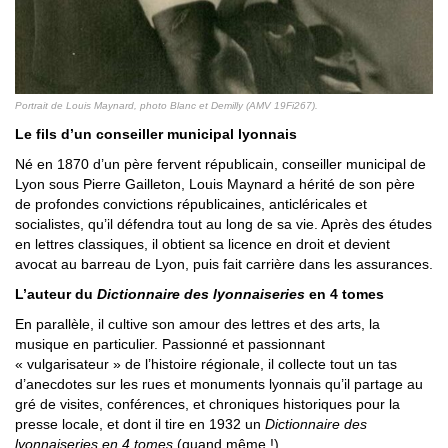
Portrait de Louis Maynard, photo Blanc et Demilly (AMV 19Fi267).
Le fils d’un conseiller municipal lyonnais
Né en 1870 d’un père fervent républicain, conseiller municipal de
Lyon sous Pierre Gailleton, Louis Maynard a hérité de son père
de profondes convictions républicaines, anticléricales et
socialistes, qu’il défendra tout au long de sa vie. Après des études
en lettres classiques, il obtient sa licence en droit et devient
avocat au barreau de Lyon, puis fait carrière dans les assurances.
L’auteur du
Dictionnaire des lyonnaiseries
en 4 tomes
En parallèle, il cultive son amour des lettres et des arts, la
musique en particulier. Passionné et passionnant
« vulgarisateur » de l’histoire régionale, il collecte tout un tas
d’anecdotes sur les rues et monuments lyonnais qu’il partage au
gré de visites, conférences, et chroniques historiques pour la
presse locale, et dont il tire en 1932 un
Dictionnaire des
lyonnaiseries en 4 tomes
(quand même !).