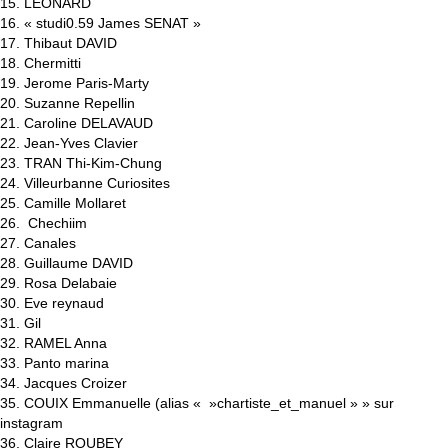
15. LEONARD
16. « studi0.59 James SENAT »
17. Thibaut DAVID
18. Chermitti
19. Jerome Paris-Marty
20. Suzanne Repellin
21. Caroline DELAVAUD
22. Jean-Yves Clavier
23. TRAN Thi-Kim-Chung
24. Villeurbanne Curiosites
25. Camille Mollaret
26. Chechiim
27. Canales
28. Guillaume DAVID
29. Rosa Delabaie
30. Eve reynaud
31. Gil
32. RAMEL Anna
33. Panto marina
34. Jacques Croizer
35. COUIX Emmanuelle (alias « »chartiste_et_manuel » » sur
instagram
36. Claire ROUBEY